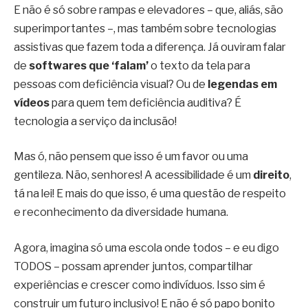
E não é só sobre rampas e elevadores – que, aliás, são
superimportantes –, mas também sobre tecnologias
assistivas que fazem toda a diferença. Já ouviram falar
de
softwares que ‘falam’
o texto da tela para
pessoas com deficiência visual? Ou de
legendas em
vídeos
para quem tem deficiência auditiva? É
tecnologia a serviço da inclusão!
Mas ó, não pensem que isso é um favor ou uma
gentileza. Não, senhores! A acessibilidade é um
direito
,
tá na lei! E mais do que isso, é uma questão de respeito
e reconhecimento da diversidade humana.
Agora, imagina só uma escola onde todos – e eu digo
TODOS – possam aprender juntos, compartilhar
experiências e crescer como indivíduos. Isso sim é
construir um futuro inclusivo! E não é só papo bonito