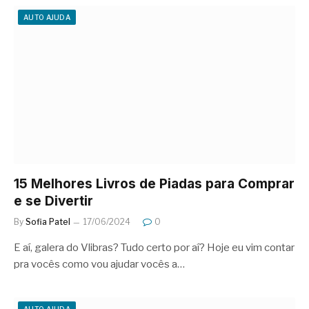
AUTO AJUDA
15 Melhores Livros de Piadas para Comprar
e se Divertir
By
Sofia Patel
17/06/2024
0
E aí, galera do Vlibras? Tudo certo por aí? Hoje eu vim contar
pra vocês como vou ajudar vocês a…
AUTO AJUDA