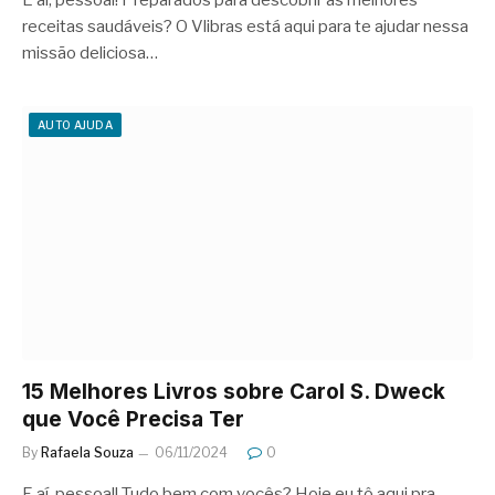
E aí, pessoal! Preparados para descobrir as melhores
receitas saudáveis? O Vlibras está aqui para te ajudar nessa
missão deliciosa…
AUTO AJUDA
15 Melhores Livros sobre Carol S. Dweck
que Você Precisa Ter
By
Rafaela Souza
06/11/2024
0
E aí, pessoal! Tudo bem com vocês? Hoje eu tô aqui pra