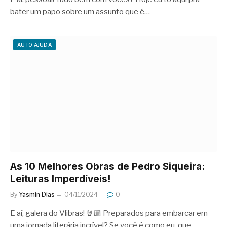
bater um papo sobre um assunto que é…
AUTO AJUDA
As 10 Melhores Obras de Pedro Siqueira:
Leituras Imperdíveis!
By
Yasmin Dias
04/11/2024
0
E aí, galera do Vlibras! 🤘🏼 Preparados para embarcar em
uma jornada literária incrível? Se você é como eu, que…