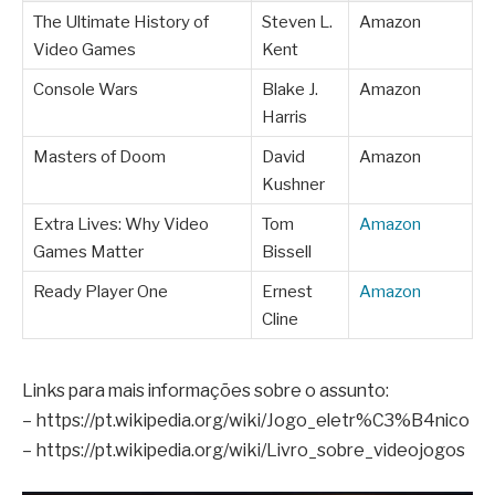
The Ultimate History of
Steven L.
Amazon
Video Games
Kent
Console Wars
Blake J.
Amazon
Harris
Masters of Doom
David
Amazon
Kushner
Extra Lives: Why Video
Tom
Amazon
Games Matter
Bissell
Ready Player One
Ernest
Amazon
Cline
Links para mais informações sobre o assunto:
– https://pt.wikipedia.org/wiki/Jogo_eletr%C3%B4nico
– https://pt.wikipedia.org/wiki/Livro_sobre_videojogos