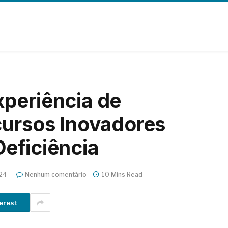
periência de
cursos Inovadores
eficiência
24
Nenhum comentário
10 Mins Read
erest