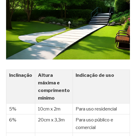
Inclinação
Altura
Indicação de uso
máxima e
comprimento
mínimo
5%
10cm x 2m
Para uso residencial
6%
20cm x 3,3m
Para uso público e
comercial