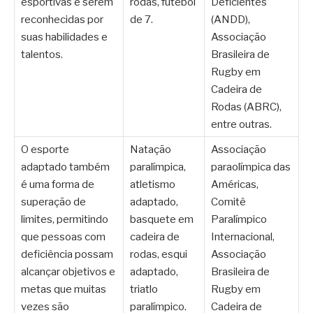
esportivas e serem
rodas, futebol
Deficientes
reconhecidas por
de 7.
(ANDD),
suas habilidades e
Associação
talentos.
Brasileira de
Rugby em
Cadeira de
Rodas (ABRC),
entre outras.
O esporte
Natação
Associação
adaptado também
paralímpica,
paraolímpica das
é uma forma de
atletismo
Américas,
superação de
adaptado,
Comitê
limites, permitindo
basquete em
Paralímpico
que pessoas com
cadeira de
Internacional,
deficiência possam
rodas, esqui
Associação
alcançar objetivos e
adaptado,
Brasileira de
metas que muitas
triatlo
Rugby em
vezes são
paralímpico.
Cadeira de