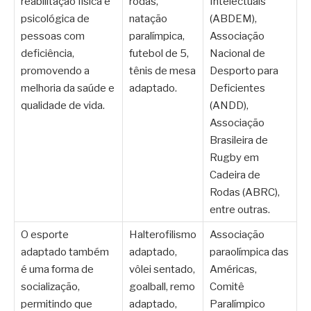
reabilitação física e
rodas,
Intelectuais
psicológica de
natação
(ABDEM),
pessoas com
paralímpica,
Associação
deficiência,
futebol de 5,
Nacional de
promovendo a
tênis de mesa
Desporto para
melhoria da saúde e
adaptado.
Deficientes
qualidade de vida.
(ANDD),
Associação
Brasileira de
Rugby em
Cadeira de
Rodas (ABRC),
entre outras.
O esporte
Halterofilismo
Associação
adaptado também
adaptado,
paraolímpica das
é uma forma de
vôlei sentado,
Américas,
socialização,
goalball, remo
Comitê
permitindo que
adaptado,
Paralímpico