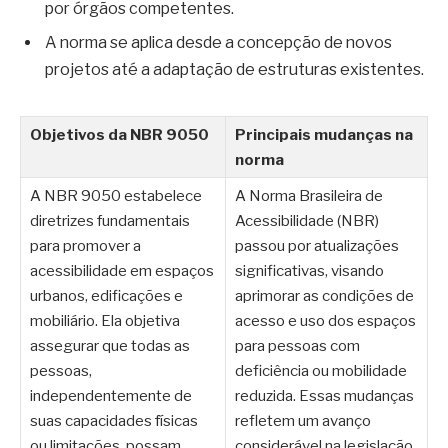
por órgãos competentes.
A norma se aplica desde a concepção de novos
projetos até a adaptação de estruturas existentes.
Objetivos da NBR 9050
Principais mudanças na
norma
A NBR 9050 estabelece
A Norma Brasileira de
diretrizes fundamentais
Acessibilidade (NBR)
para promover a
passou por atualizações
acessibilidade em espaços
significativas, visando
urbanos, edificações e
aprimorar as condições de
mobiliário. Ela objetiva
acesso e uso dos espaços
assegurar que todas as
para pessoas com
pessoas,
deficiência ou mobilidade
independentemente de
reduzida. Essas mudanças
suas capacidades físicas
refletem um avanço
ou limitações, possam
considerável na legislação