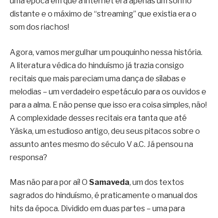
uma época em que a internet era apenas um sonho
distante e o máximo de “streaming” que existia era o
som dos riachos!
Agora, vamos mergulhar um pouquinho nessa história.
A literatura védica do hinduísmo já trazia consigo
recitais que mais pareciam uma dança de sílabas e
melodias – um verdadeiro espetáculo para os ouvidos e
para a alma. E não pense que isso era coisa simples, não!
A complexidade desses recitais era tanta que até
Yāska, um estudioso antigo, deu seus pitacos sobre o
assunto antes mesmo do século V a.C. Já pensou na
responsa?
Mas não para por aí! O
Samaveda
, um dos textos
sagrados do hinduísmo, é praticamente o manual dos
hits da época. Dividido em duas partes – uma para