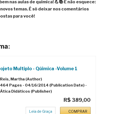
bem nas aulas de química! 💪📚 E não esquece:
novos temas. É só deixar nos comentários
postas para você!
ema:
ojeto Multiplo - Qúimica -Volume 1
Reis, Martha (Author)
464 Pages - 04/16/2014 (Publication Date) -
Ática Didáticos (Publisher)
R$ 389,00
Leia de Graça
COMPRAR