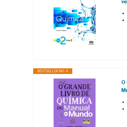
ve
BESTSELLER NO. 4
O 
M