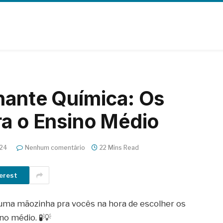
nante Química: Os
ra o Ensino Médio
024
Nenhum comentário
22 Mins Read
erest
ar uma mãozinha pra vocês na hora de escolher os
o médio. 🧪💡