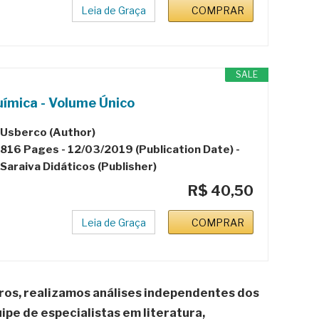
Leia de Graça
COMPRAR
SALE
ímica - Volume Único
Usberco (Author)
816 Pages - 12/03/2019 (Publication Date) -
Saraiva Didáticos (Publisher)
R$ 40,50
Leia de Graça
COMPRAR
ros, realizamos análises independentes dos
pe de especialistas em literatura,