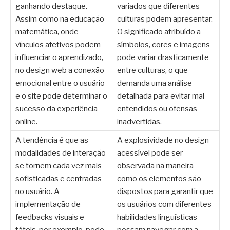
ganhando destaque.
variados que diferentes
Assim como na educação
culturas podem apresentar.
matemática, onde
O significado atribuído a
vínculos afetivos podem
símbolos, cores e imagens
influenciar o aprendizado,
pode variar drasticamente
no design web a conexão
entre culturas, o que
emocional entre o usuário
demanda uma análise
e o site pode determinar o
detalhada para evitar mal-
sucesso da experiência
entendidos ou ofensas
online.
inadvertidas.
A tendência é que as
A explosividade no design
modalidades de interação
acessível pode ser
se tornem cada vez mais
observada na maneira
sofisticadas e centradas
como os elementos são
no usuário. A
dispostos para garantir que
implementação de
os usuários com diferentes
feedbacks visuais e
habilidades linguísticas
táteis, por exemplo, pode
possam navegar com a