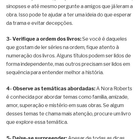
sinopses e até mesmo pergunte a amigos que já leram a
obra. Isso pode te ajudar a ter uma ideia do que esperar
da trama e evitar decepções.
3- Verifique a ordem dos livros:
Se você é daqueles
que gostam de ler séries na ordem, fique atento à
numeração dos livros. Alguns títulos podem ser lidos de
forma independente, mas outros precisam ser lidos em
sequência para entender melhor a história.
4- Observe as temáticas abordadas:
A Nora Roberts
é conhecida por abordar temas como família, amizade,
amor, superação e mistério em suas obras. Se algum
desses temas te chama mais atenção, procure um livro
que explore essa temática.
5- Deixe-se surpreender:
Apesar de todas as dicas