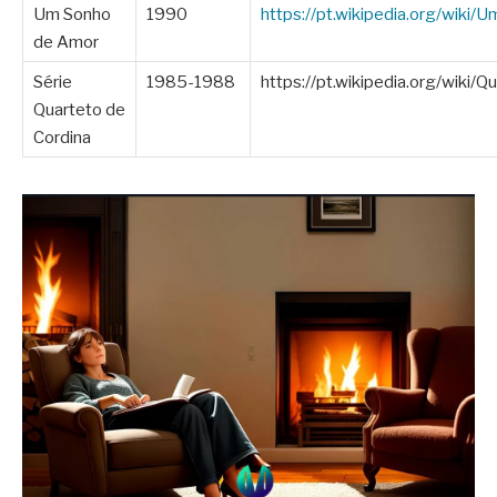
Um Sonho
1990
https://pt.wikipedia.org/wik
de Amor
Série
1985-1988
https://pt.wikipedia.org/wiki/
Quarteto de
Cordina