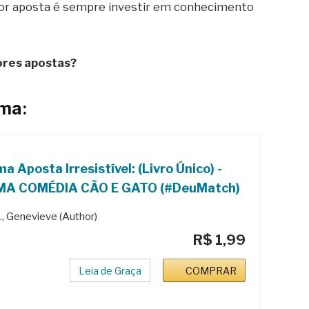
lhor aposta é sempre investir em conhecimento
ores apostas?
ema:
a Aposta Irresistível: (Livro Único) -
MA COMÉDIA CÃO E GATO (#DeuMatch)
., Genevieve (Author)
R$ 1,99
Leia de Graça
COMPRAR