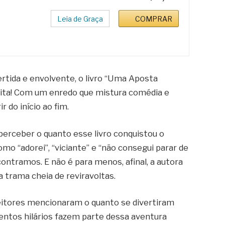
Leia de Graça
COMPRAR
rtida e envolvente, o livro “Uma Aposta
feita! Com um enredo que mistura comédia e
 do início ao fim.
l perceber o quanto esse livro conquistou o
mo “adorei”, “viciante” e “não consegui parar de
contramos. E não é para menos, afinal, a autora
 trama cheia de reviravoltas.
leitores mencionaram o quanto se divertiram
entos hilários fazem parte dessa aventura