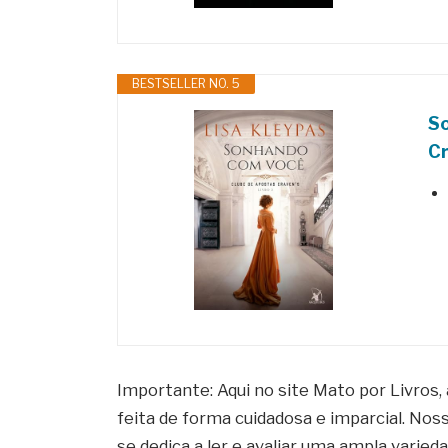
BESTSELLER NO. 5
So
Cr
Importante: Aqui no site Mato por Livros,
feita de forma cuidadosa e imparcial. Nos
se dedica a ler e avaliar uma ampla varie