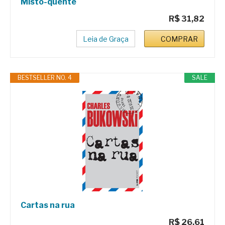
Misto-quente
R$ 31,82
Leia de Graça
COMPRAR
BESTSELLER NO. 4
SALE
Cartas na rua
R$ 26,61