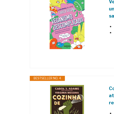
V
um
sa
BESTSELLER NO. 4
Co
at
re