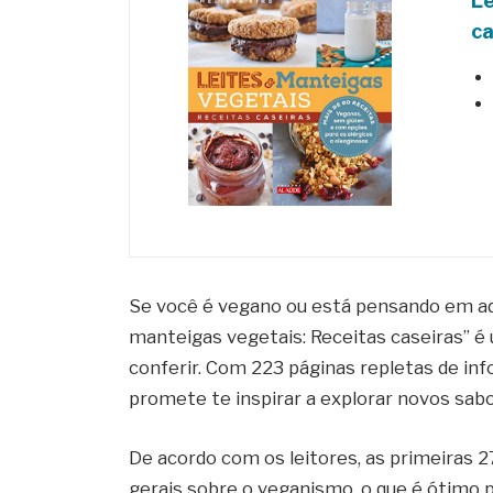
Le
ca
Se você é vegano ou está pensando em ad
manteigas vegetais: Receitas caseiras” é 
conferir. Com 223 páginas repletas de info
promete te inspirar a explorar novos sabo
De acordo com os leitores, as primeiras 2
gerais sobre o veganismo, o que é ótimo