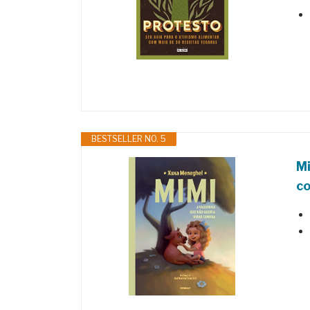
BESTSELLER NO. 5
Mi
c