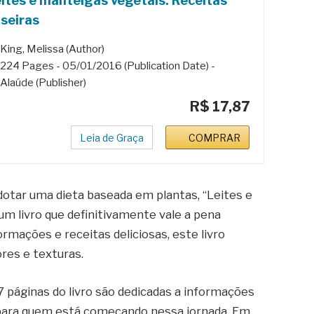
ites e manteigas vegetais: Receitas
seiras
King, Melissa (Author)
224 Pages - 05/01/2016 (Publication Date) -
Alaúde (Publisher)
R$ 17,87
Leia de Graça
COMPRAR
otar uma dieta baseada em plantas, “Leites e
um livro que definitivamente vale a pena
rmações e receitas deliciosas, este livro
res e texturas.
7 páginas do livro são dedicadas a informações
 para quem está começando nessa jornada. Em