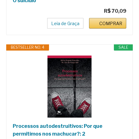
O suicídio
R$ 70,09
Leia de Graça
COMPRAR
BESTSELLER NO. 4
SALE
Processos autodestruitivos: Por que
permitimos nos machucar?: 2