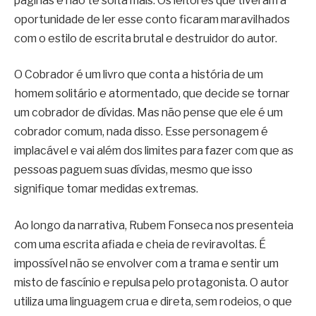
páginas e não te solta mais. Os leitores que tiveram a
oportunidade de ler esse conto ficaram maravilhados
com o estilo de escrita brutal e destruidor do autor.
O Cobrador é um livro que conta a história de um
homem solitário e atormentado, que decide se tornar
um cobrador de dívidas. Mas não pense que ele é um
cobrador comum, nada disso. Esse personagem é
implacável e vai além dos limites para fazer com que as
pessoas paguem suas dívidas, mesmo que isso
signifique tomar medidas extremas.
Ao longo da narrativa, Rubem Fonseca nos presenteia
com uma escrita afiada e cheia de reviravoltas. É
impossível não se envolver com a trama e sentir um
misto de fascínio e repulsa pelo protagonista. O autor
utiliza uma linguagem crua e direta, sem rodeios, o que